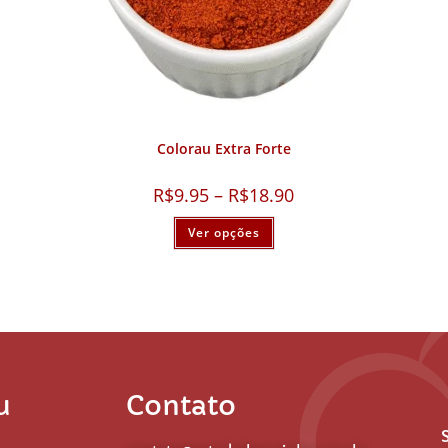
Colorau Extra Forte
R$
9.95
–
R$
18.90
Ver opções
u
Contato