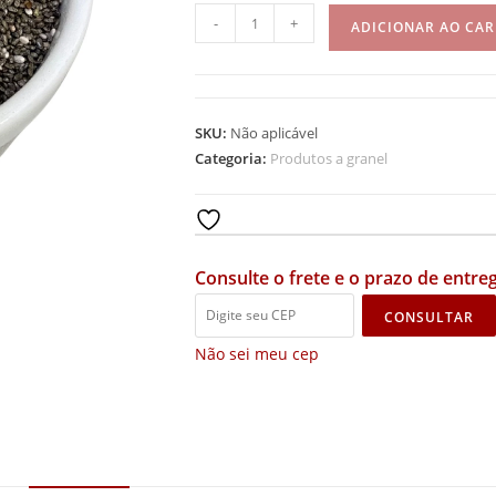
-
+
ADICIONAR AO CA
SKU:
Não aplicável
Categoria:
Produtos a granel
Add to wishlist
Consulte o frete e o prazo de entreg
CONSULTAR
Não sei meu cep