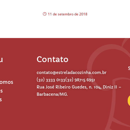
Novas Estrelas
11 de setembro de 2018
u
Contato
contato@estreladacozinha.com.br
(32) 3333 0133
(32) 98715 6951
Somos
Rua José Ribeiro Guedes, n. 104, Diniz II –
os
Barbacena/MG.
s