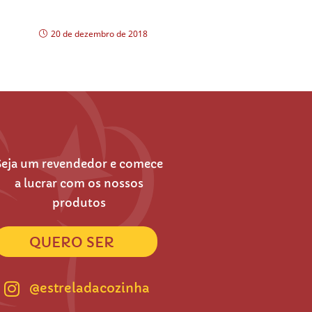
Molho agridoce para saladas
20 de dezembro de 2018
Seja um revendedor e comece
a lucrar com os nossos
produtos
QUERO SER
@estreladacozinha