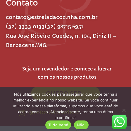
Contato
contato@estreladacozinha.com.br
(32) 3333 0133
(32) 98715 6951
Rua José Ribeiro Guedes, n. 104, Diniz II –
Barbacena/MG.
Seja um revendedor e comece a lucrar
com os nossos produtos
QUERO SER
Nós utilizamos cookies para assegurar que você tenha a
melhor experiência no nosso website. Se você continuar
utilizando a nossa plataforma, supomos que você está de
@estreladacozinha
acordo com isso. Atenciosamente, tenha uma ótima
experiência!
Tudo bem!
Não.